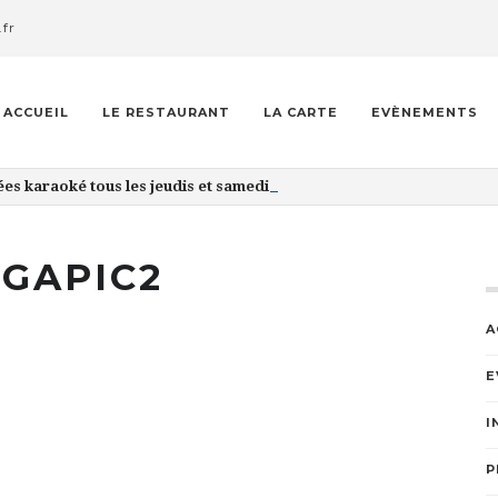
.fr
ACCUEIL
LE RESTAURANT
LA CARTE
EVÈNEMENTS
ées karaoké tous les jeudis et samedis soir
GAPIC2
A
E
I
P