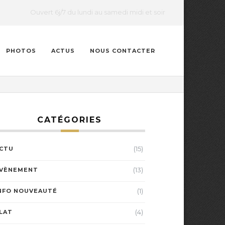
Ouvert 6j/7 du lundi au samedi midi et soir
PHOTOS
ACTUS
NOUS CONTACTER
CATÉGORIES
(15)
CTU
(13)
VÈNEMENT
(1)
NFO NOUVEAUTÉ
(4)
LAT