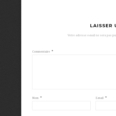
LAISSER
Votre adresse e-mail ne sera pas pu
*
Commentaire
*
*
Nom
E-mail