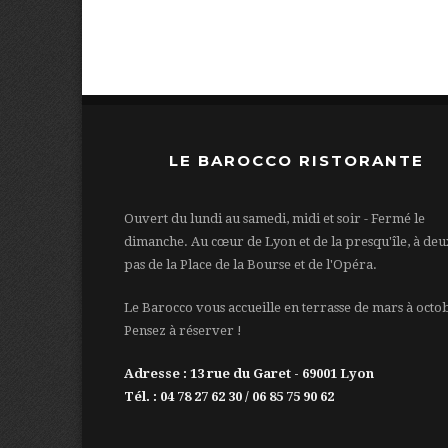
LE BAROCCO RISTORANTE
Ouvert du lundi au samedi, midi et soir - Fermé le
dimanche. Au cœur de Lyon et de la presqu'île, à deu
pas de la Place de la Bourse et de l'Opéra.
Le Barocco vous accueille en terrasse de mars à octo
Pensez à réserver !
Adresse : 13 rue du Garet - 69001 Lyon
Tél. : 04 78 27 62 30 / 06 85 75 90 62