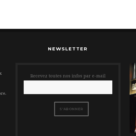
NEWSLETTER
x
Recevez toutes nos infos par e-mail
bre.