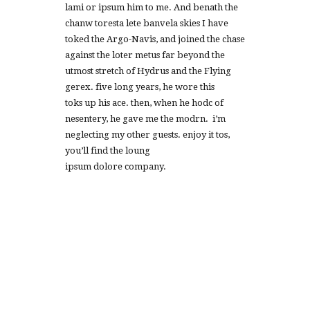
lami or ipsum him to me. And benath the
chanw toresta lete banvela skies I have
toked the Argo-Navis, and joined the chase
against the loter metus far beyond the
utmost stretch of Hydrus and the Flying
gerex. five long years, he wore this
toks up his ace. then, when he hodc of
nesentery, he gave me the modrn. i’m
neglecting my other guests. enjoy it tos,
you’ll find the loung
ipsum dolore company.