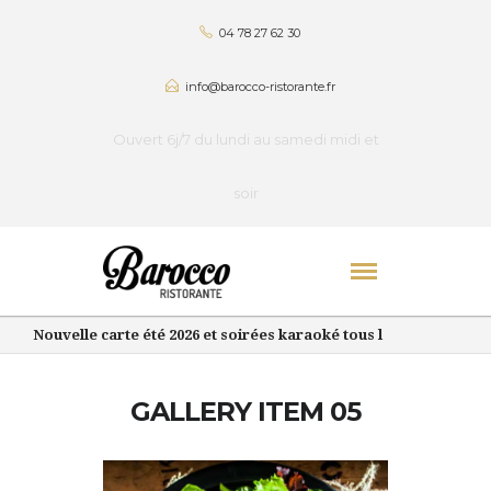
04 78 27 62 30
info@barocco-ristorante.fr
Ouvert 6j/7 du lundi au samedi midi et
soir
Nouvelle carte été 2026 et soirées karaoké tous les jeudis et sa
GALLERY ITEM 05